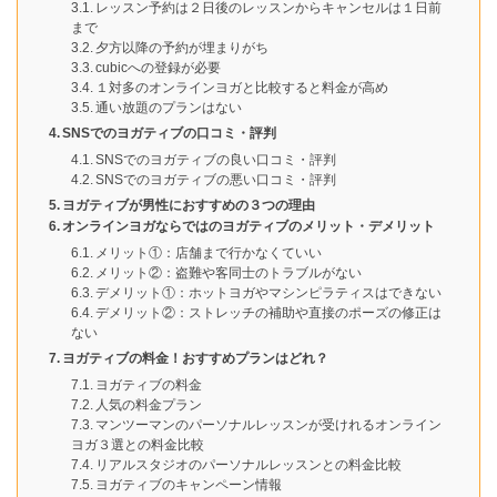
レッスン予約は２日後のレッスンからキャンセルは１日前
まで
夕方以降の予約が埋まりがち
cubicへの登録が必要
１対多のオンラインヨガと比較すると料金が高め
通い放題のプランはない
SNSでのヨガティブの口コミ・評判
SNSでのヨガティブの良い口コミ・評判
SNSでのヨガティブの悪い口コミ・評判
ヨガティブが男性におすすめの３つの理由
オンラインヨガならではのヨガティブのメリット・デメリット
メリット①：店舗まで行かなくていい
メリット②：盗難や客同士のトラブルがない
デメリット①：ホットヨガやマシンピラティスはできない
デメリット②：ストレッチの補助や直接のポーズの修正は
ない
ヨガティブの料金！おすすめプランはどれ？
ヨガティブの料金
人気の料金プラン
マンツーマンのパーソナルレッスンが受けれるオンライン
ヨガ３選との料金比較
リアルスタジオのパーソナルレッスンとの料金比較
ヨガティブのキャンペーン情報