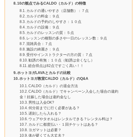
10の観点でみるCALDO（カルド）の特徴
カルドの通いやすさ（店舗数）：７点
カルドの料金：９点
カルドの予約のしやすさ：１０点
カルドの設備：９点
カルドのレッスンの質：５点
レッスンの種類の多さや一日のレッスン数：９点
混雑具合：７点
施設の綺麗さ：９点
受付やインストラクターの方の質：７点
勧誘の有無：１０点（勧誘は全くなし）
総合得点は82点ですごく高い！！
ホットヨガLAVAとカルドの比較
ホットヨガ教室CALDO（カルド）のQ&A
CALDO（カルド）の退会方法
CALDO（カルド）でキャンペーン入会した場合の違約
金！妊娠した場合は違約金なし
男性は入会OK?
何分前までに行く必要がある？
遅刻したら入れる？
ウェアやタオルはレンタルできる？レンタル料は？
カルドに都度払い・１回チケットはある？
ヨガマットは必要？
体が硬くても大丈夫？