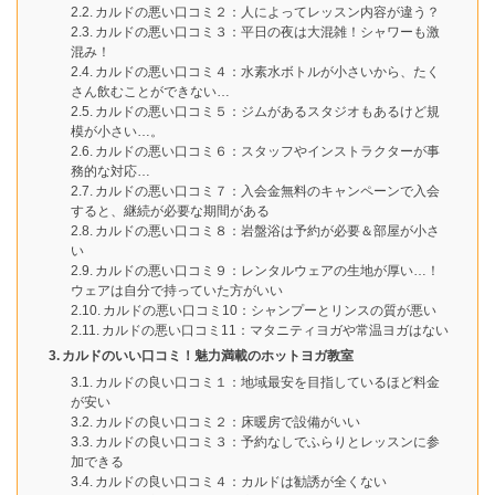
カルドの悪い口コミ２：人によってレッスン内容が違う？
カルドの悪い口コミ３：平日の夜は大混雑！シャワーも激
混み！
カルドの悪い口コミ４：水素水ボトルが小さいから、たく
さん飲むことができない…
カルドの悪い口コミ５：ジムがあるスタジオもあるけど規
模が小さい…。
カルドの悪い口コミ６：スタッフやインストラクターが事
務的な対応…
カルドの悪い口コミ７：入会金無料のキャンペーンで入会
すると、継続が必要な期間がある
カルドの悪い口コミ８：岩盤浴は予約が必要＆部屋が小さ
い
カルドの悪い口コミ９：レンタルウェアの生地が厚い…！
ウェアは自分で持っていた方がいい
カルドの悪い口コミ10：シャンプーとリンスの質が悪い
カルドの悪い口コミ11：マタニティヨガや常温ヨガはない
カルドのいい口コミ！魅力満載のホットヨガ教室
カルドの良い口コミ１：地域最安を目指しているほど料金
が安い
カルドの良い口コミ２：床暖房で設備がいい
カルドの良い口コミ３：予約なしでふらりとレッスンに参
加できる
カルドの良い口コミ４：カルドは勧誘が全くない