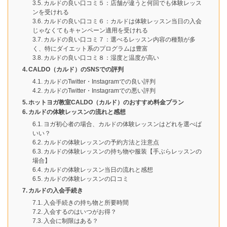
カルドの良い口コミ５：店舗が違うと何回でも体験レッス
ンを受けれる
カルドの良い口コミ６：カルドは体験レッスン当日の入会
じゃなくてもキャンペーン適用を受けれる
カルドの良い口コミ７：選べるレッスン内容の種類が多
く、特にダイエット系のプログラムは豊富
カルドの良い口コミ８：湿度と温度が高い
CALDO（カルド）のSNSでの評判
カルドのTwitter・Instagramでの良い評判
カルドのTwitter・Instagramでの悪い評判
ホットヨガ教室CALDO（カルド）のおすすめ料金プラン
カルドの体験レッスンの流れと感想
ヨガ初心者の場合、カルドの体験レッスンはどれを選べば
いい？
カルドの体験レッスンの予約方法と注意点
カルドの体験レッスンの持ち物や服装【手ぶらレッスンの
場合】
カルドの体験レッスン当日の流れと感想
カルドの体験レッスンの口コミ
カルドの入会手続き
入会手続きの持ち物と所要時間
入会するのはいつがお得？
入会に制限はある？