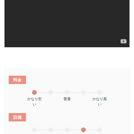
料金
かなり安
普通
かなり高
い
い
設備